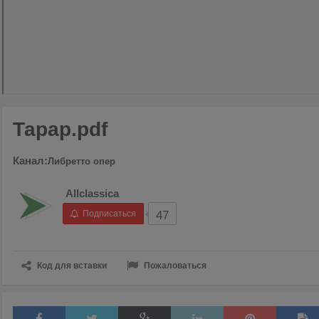
Тарар.pdf
Канал:
Либретто опер
Allclassica
Подписаться
47
Код для вставки
Пожаловаться