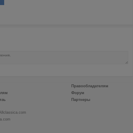
Правообладателям
елям
Форум
язь
Партнеры
Allclassica.com
ca.com