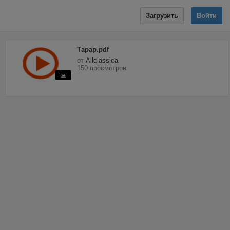
Загрузить
Войти
Тарар.pdf
от
Allclassica
150 просмотров