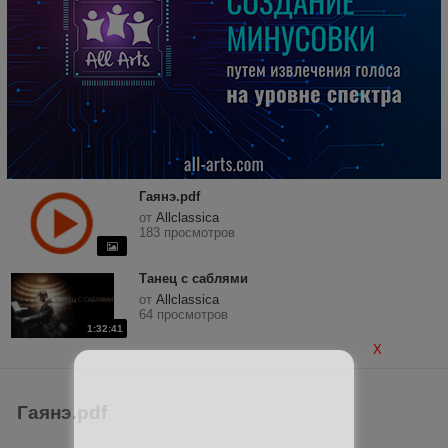
Гаянэ.pdf
от
Allclassica
183 просмотров
Танец с саблями
от
Allclassica
64 просмотров
1:32:41
X
Гаянэ.pdf