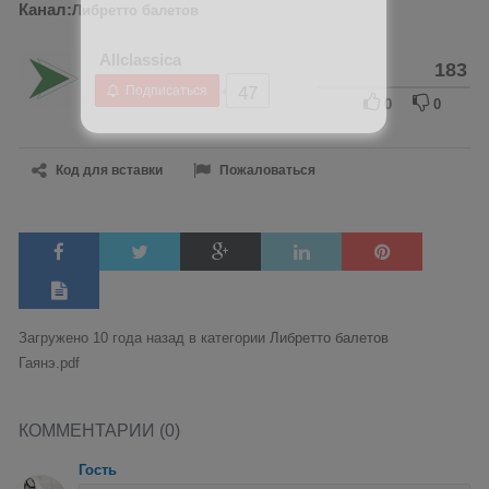
Канал:
Либретто балетов
Allclassica
183
Подписаться
47
0
0
Код для вставки
Пожаловаться
Загружено 10 года назад в категории
Либретто балетов
Гаянэ.pdf
КОММЕНТАРИИ (0)
Гость