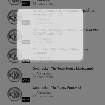
от
Maximyar
28 просмотров
01:12
X
09. Holy Sonnets of John Donne, op.35 - 2.
Batter my heart.mp3
от
Maximyar
97 просмотров
01:13
Orchestra David Abel – Horner - My Heart Will
Go On (Titanic).mp3
от
Allclassica
126 просмотров
04:22
Goldilocks - Who's Been Sitting in my
Chair.mp3
от
Allclassica
31 просмотров
02:08
Goldilocks - The Town House Maxixe.mp3
от
Allclassica
72 просмотров
03:09
Goldilocks - The Pussy Foot.mp3
от
Allclassica
47 просмотров
03:09