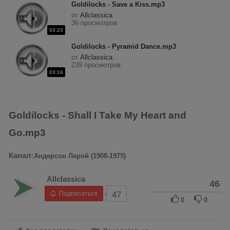
Goldilocks - Save a Kiss.mp3
от
Allclassica
36 просмотров
03:23
Goldilocks - Pyramid Dance.mp3
от
Allclassica
239 просмотров
03:16
Goldilocks - Shall I Take My Heart and
Go.mp3
Канал:
Андерсон Лерой (1908-1975)
Allclassica
46
Подписаться
47
0
0