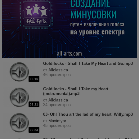
Goldilocks - Shall I Take My Heart and Go.mp3
от
Allclassica
46 просмотров
03:15
Goldilocks - Shall I Take my Heart
(instrumental).mp3
от
Allclassica
34 просмотров
02:21
03- Oh! Thou art the lad of my heart, Willy.mp3
от
Maximyar
45 просмотров
02:23