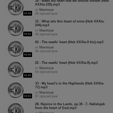
18 - Waes my heart that we should sunder (Hob
XXXIa-155).mp3
от
Maximyar
45 просмотров
02:36
12 - What ails this heart of mine (Hob XXXIa-
244).mp3
от
Maximyar
46 просмотров
03:02
02 - The waefu' heart (Hob XXXIa-9 bis).mp3
от
Maximyar
46 просмотров
03:40
22 - The waefu' heart (Hob XXXIa-9).mp3
от
Maximyar
54 просмотров
02:00
33 - My heart's in the Highlands (Hob XXXIa-
77).mp3
от
Maximyar
87 просмотров
03:01
28. Rejoice in the Lamb, op.30 - 7. Hallelujah
from the heart of God.mp3