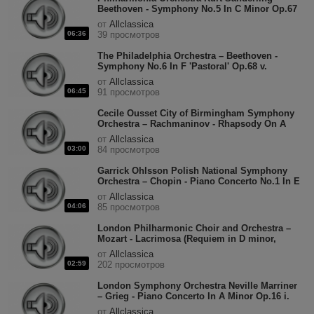
Beethoven - Symphony No.5 In C Minor Op.67
i. Allegro con brio.mp3
от
Allclassica
06:36
39 просмотров
The Philadelphia Orchestra – Beethoven -
Symphony No.6 In F 'Pastoral' Op.68 v.
allegretto.mp3
от
Allclassica
06:45
91 просмотров
Cecile Ousset City of Birmingham Symphony
Orchestra – Rachmaninov - Rhapsody On A
Theme Of Paganini Variation 18.mp3
от
Allclassica
03:00
84 просмотров
Garrick Ohlsson Polish National Symphony
Orchestra – Chopin - Piano Concerto No.1 In E
Minor ii.Romance (Larghetto).mp3
от
Allclassica
04:06
85 просмотров
London Philharmonic Choir and Orchestra –
Mozart - Lacrimosa (Requiem in D minor,
K626).mp3
от
Allclassica
02:59
202 просмотров
London Symphony Orchestra Neville Marriner
– Grieg - Piano Concerto In A Minor Op.16 i.
Allegro molto moderato.mp3
от
Allclassica