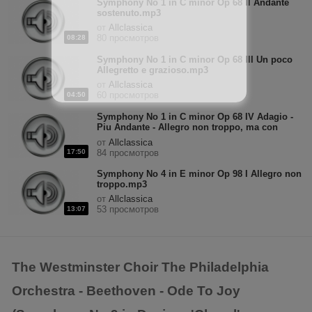
Symphony No 1 in C minor Op 68 II Andante
sostenuto.mp3
от
Allclassica
80 просмотров
08:28
Symphony No 1 in C minor Op 68 III Un poco
Allegretto e grazioso.mp3
от
Allclassica
60 просмотров
04:50
Symphony No 1 in C minor Op 68 IV Adagio -
Piu Andante - Allegro non troppo, ma con
brio.mp3
от
Allclassica
17:50
84 просмотров
Symphony No 4 in E minor Op 98 I Allegro non
troppo.mp3
от
Allclassica
53 просмотров
13:07
The Westminster Choir The Philadelphia
Orchestra - Beethoven - Ode To Joy