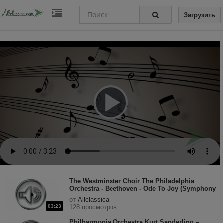
Загрузить
The Westminster Choir The Philadelphia
Orchestra - Beethoven - Ode To Joy (Symphony
No.9 in D minor 'Choral', Op.125).mp3
от
Allclassica
03:23
128 просмотров
Philharmonia Orchestra Kurt Sanderling –