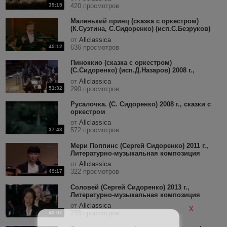
музыкальная композиция
39:15
420 просмотров
Маленький принц (сказка с оркестром)
(К.Суэтина, С.Сидоренко) (исп.С.Безруков)
2009 г., литературно-музыкальная
от
Allclassica
композиция
45:12
636 просмотров
Пиноккио (сказка с оркестром)
(С.Сидоренко) (исп.Д.Назаров) 2008 г.,
литературно-музыкальная композиция
от
Allclassica
51:32
290 просмотров
Русалочка. (С. Сидоренко) 2008 г., сказки с
оркестром
от
Allclassica
572 просмотров
37:43
Мери Поппинс (Сергей Сидоренко) 2011 г.,
Литературно-музыкальная композиция
от
Allclassica
322 просмотров
49:17
Соловей (Сергей Сидоренко) 2013 г.,
Литературно-музыкальная композиция
от
Allclassica
X
233 просмотров
42:07