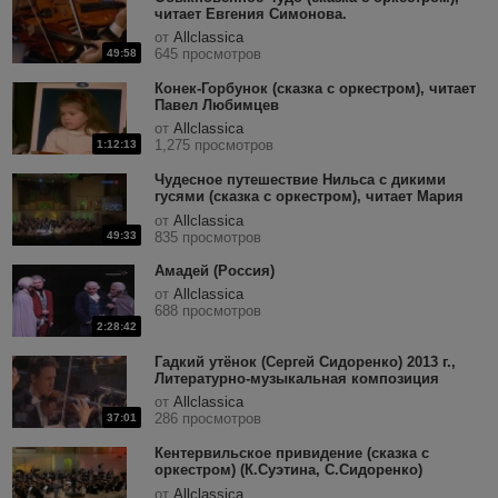
читает Евгения Симонова.
от
Allclassica
645 просмотров
49:58
Конек-Горбунок (сказка с оркестром), читает
Павел Любимцев
от
Allclassica
1,275 просмотров
1:12:13
Чудесное путешествие Нильса с дикими
гусями (сказка с оркестром), читает Мария
Аронова
от
Allclassica
49:33
835 просмотров
Амадей (Россия)
от
Allclassica
688 просмотров
2:28:42
Гадкий утёнок (Сергей Сидоренко) 2013 г.,
Литературно-музыкальная композиция
от
Allclassica
286 просмотров
37:01
Кентервильское привидение (сказка с
оркестром) (К.Суэтина, С.Сидоренко)
(исп.А.Леонтьев) 2008 г., литературно-
от
Allclassica