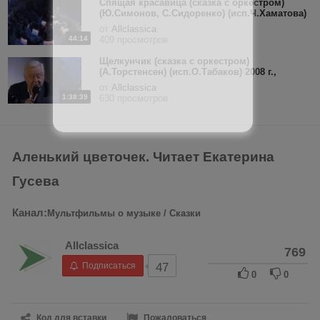
Спящая красавица (сказка с оркестром)
(Ю.Симонов, С.Сидоренко) (исп.Ч.Хаматова)
2007 г., литературно-музыкальная
от
Allclassica
композиция
44:14
409 просмотров
Щелкунчик (сказка с оркестром)
(А.Торстенсен) (исп.О.Табаков) 2008 г.,
литературно-музыкально-хореографическая
от
Allclassica
композиция
1:38:39
630 просмотров
Аленький цветочек. Читает Екатерина
Гусева
Канал:
Мультфильмы о музыке / Сказки
Allclassica
769
Подписаться
47
0
0
Код для вставки
Пожаловаться