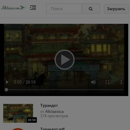
Загрузить
Турандот
от
Allclassica
174 просмотров
28:58
Турандот.pdf