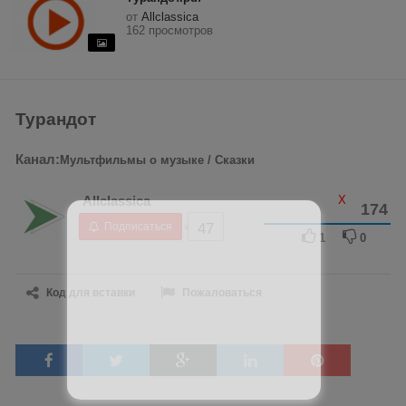
от
Allclassica
162 просмотров
Турандот
Канал:
Мультфильмы о музыке / Сказки
X
Allclassica
174
Подписаться
47
1
0
Код для вставки
Пожаловаться