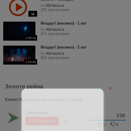
от
Allclassica
231 просмотров
Моцарт! (мюзикл) - 1 акт
от
Allclassica
471 просмотров
1:20:14
Моцарт! (мюзикл) - 2 акт
от
Allclassica
830 просмотров
1:23:45
Золото рейна
X
Канал:
Мультфильмы о музыке / Сказки
Allclassica
236
Подписаться
47
1
0