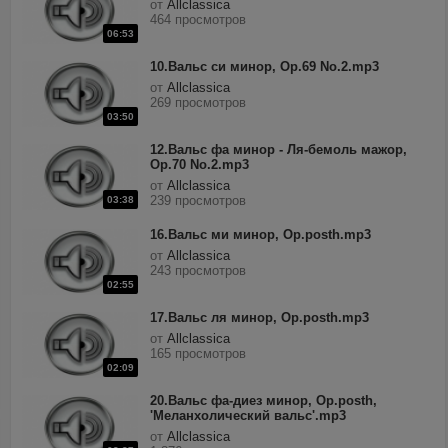
от
Allclassica
464 просмотров
06:53
10.Вальс си минор, Op.69 No.2.mp3
от
Allclassica
269 просмотров
03:50
12.Вальс фа минор - Ля-бемоль мажор,
Op.70 No.2.mp3
от
Allclassica
239 просмотров
03:38
16.Вальс ми минор, Op.posth.mp3
от
Allclassica
243 просмотров
02:55
17.Вальс ля минор, Op.posth.mp3
от
Allclassica
165 просмотров
02:09
20.Вальс фа-диез минор, Op.posth,
'Меланхолический вальс'.mp3
от
Allclassica