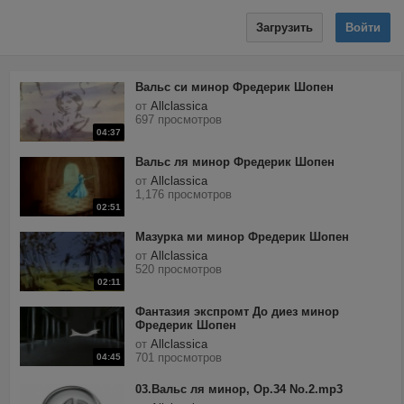
Загрузить
Войти
Вальс си минор Фредерик Шопен
от
Allclassica
697 просмотров
04:37
Вальс ля минор Фредерик Шопен
от
Allclassica
1,176 просмотров
02:51
Мазурка ми минор Фредерик Шопен
от
Allclassica
520 просмотров
02:11
Фантазия экспромт До диез минор
Фредерик Шопен
от
Allclassica
701 просмотров
04:45
03.Вальс ля минор, Op.34 No.2.mp3