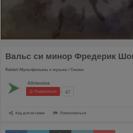
00:00
/
04:37
Вальс си минор Фредерик Шо
Канал:
Мультфильмы о музыке / Сказки
Allclassica
Подписаться
47
Код для вставки
Пожаловаться