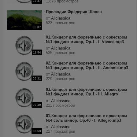
1,876 просмотров
03:37
Прелюдии Фредерик Шопен
от
Allclassica
523 просмотров
05:07
01.Концерт для фортепиано с оркестром
№1 фа-диез минор, Op.1 - I. Vivace.mp3
от
Allclassica
535 просмотров
11:54
02.Концерт для фортепиано с оркестром
№1 фа-диез минор, Op.1 - II. Andante.mp3
от
Allclassica
229 просмотров
05:31
03.Концерт для фортепиано с оркестром
№1 фа-диез минор, Op.1 - III. Allegro
vivace.mp3
от
Allclassica
06:40
211 просмотров
01.Концерт для фортепиано с оркестром
№4 соль минор, Op.40 - I. Allegro.mp3
от
Allclassica
227 просмотров
08:53