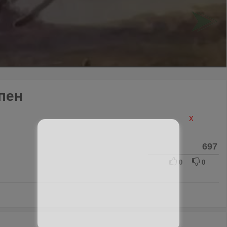
пен
X
697
0
0