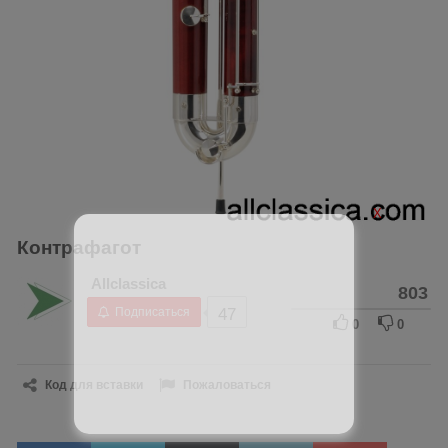
X
Контрафагот
Allclassica
803
Подписаться
47
0
0
Код для вставки
Пожаловаться