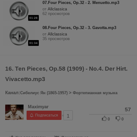
07.Four Pieces, Op.32 - 2. Menuetto.mp3
от
Allclassica
62 просмотров
01:28
08.Four Pieces, Op.32 - 3. Gavotta.mp3
от
Allclassica
35 просмотров
01:34
16. Ten Pieces, Op.58 (1909) - No.4. Der Hirt.
Vivacetto.mp3
Канал:
>
Сибелиус Ян (1865-1957)
Фортепианная музыка
Maximyar
57
Подписаться
1
0
0