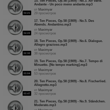
15. Ten Pieces, Op.58 (1909) - No.3. Air varié.
Andante - Un poco meno andante.mp3
от
Maximyar
29 просмотров
04:21
17. Ten Pieces, Op.58 (1909) - No.5. Des
Abends. Andantino.mp3
от
Maximyar
24 просмотров
04:22
18. Ten Pieces, Op.58 (1909) - No.6. Dialogue.
Allegro grazioso.mp3
от
Maximyar
38 просмотров
02:32
19. Ten Pieces, Op.58 (1909) - No.7. Tempo di
Minuetto. [No tempo marking].mp3
от
Maximyar
53 просмотров
03:04
20. Ten Pieces, Op.58 (1909) - No.8. Fischerlied.
Allegretto.mp3
от
Maximyar
32 просмотров
03:47
21. Ten Pieces, Op.58 (1909) - No.9. Ständchen.
Moderato.mp3