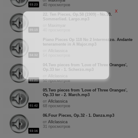
от
Maximyar
40 просмотров
03:23
X
22. Ten Pieces, Op.58 (1909) - No.10.
Sommerlied. Largo.mp3
от
Maximyar
40 просмотров
05:15
Piano Pieces Op 118 No 2 Intermezzo. Andante
teneramente in A Major.mp3
от
Allclassica
54 просмотров
04:32
04.Two pieces from 'Love of Three Oranges',
Op.33 ter - 1. Scherzo.mp3
от
Allclassica
50 просмотров
01:21
05.Two pieces from 'Love of Three Oranges',
Op.33 ter - 2. March.mp3
от
Allclassica
68 просмотров
01:42
06.Four Pieces, Op.32 - 1. Danza.mp3
от
Allclassica
31 просмотров
03:16