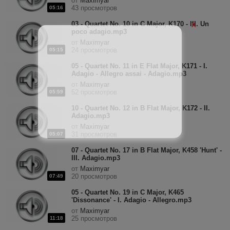
от
Maximyar
43 просмотров
05:16
03 - Quartet No. 10 in C Major, K170 - III. Un
X
poco adagio.mp3
от
Maximyar
24 просмотров
05:15
05 - Quartet No. 11 in E Flat Major, K171 - I.
Adagio - Allegro assai - Adagio.mp3
от
Maximyar
52 просмотров
05:59
10 - Quartet No. 12 in B Flat Major, K172 - II.
Adagio.mp3
от
Maximyar
31 просмотров
05:07
07 - Quartet No. 17 in B Flat Major, K458 'Hunt' -
III. Adagio.mp3
от
Maximyar
20 просмотров
07:49
05 - Quartet No. 19 in C Major, K465
'Dissonance' - I. Adagio - Allegro.mp3
от
Maximyar
25 просмотров
11:18