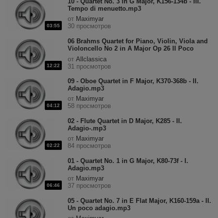
10 - Quartet No. 3 in G Major, K156-134b - III.
Tempo di menuetto.mp3
от
Maximyar
30 просмотров
03:55
06 Brahms Quartet for Piano, Violin, Viola and
Violoncello No 2 in A Major Op 26 II Poco
adagio.mp3
от
Allclassica
12:22
31 просмотров
09 - Oboe Quartet in F Major, K370-368b - II.
Adagio.mp3
от
Maximyar
58 просмотров
04:12
02 - Flute Quartet in D Major, K285 - II.
Adagio-.mp3
от
Maximyar
84 просмотров
02:22
01 - Quartet No. 1 in G Major, K80-73f - I.
Adagio.mp3
от
Maximyar
37 просмотров
06:46
05 - Quartet No. 7 in E Flat Major, K160-159a - II.
Un poco adagio.mp3