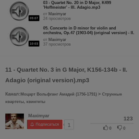
03 - Quartet No. 20 in D Major, K499
'Hoffmeister' - III. Adagio.mp3
от
Maximyar
24 просмотров
09:07
05. Concerto in D minor for violin and
orchestra, Op.47 (1903-04) (original version) - II.
Adagio di molto.mp3
от
Maximyar
10:03
37 просмотров
11 - Quartet No. 3 in G Major, K156-134b - II.
Adagio (original version).mp3
Канал:
>
Моцарт Вольфганг Амадей (1756-1791)
Струнные
квартеты, квинтеты
Maximyar
123
Подписаться
1
0
0