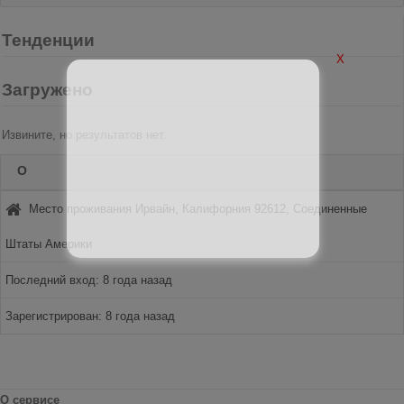
Тенденции
X
Загружено
Извините, но результатов нет.
О
Место проживания Ирвайн, Калифорния 92612, Соединенные
Штаты Америки
Последний вход: 8 года назад
Зарегистрирован: 8 года назад
О сервисе