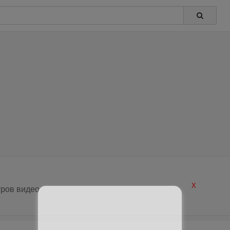
X
ров видео