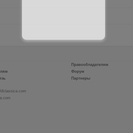
Правообладателям
елям
Форум
язь
Партнеры
Allclassica.com
ca.com