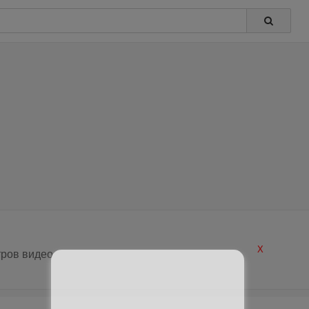
X
ров видео