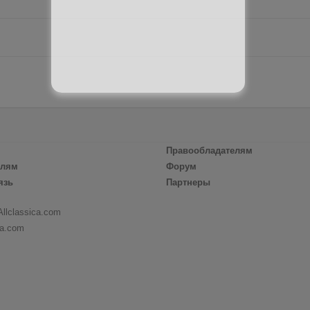
Правообладателям
елям
Форум
язь
Партнеры
Allclassica.com
ca.com