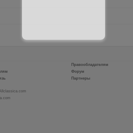
Правообладателям
елям
Форум
язь
Партнеры
Allclassica.com
ca.com