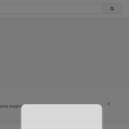
X
ров видео