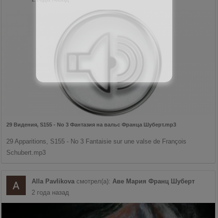
29 Видения, S155 - No 3 Фантазия на вальс Франца Шуберт.mp3
29 Apparitions, S155 - No 3 Fantaisie sur une valse de François
Schubert.mp3
Alla Pavlikova
смотрел(а):
Аве Мария Франц Шуберт
2 года назад