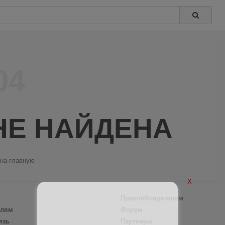
04
НЕ НАЙДЕНА
 на главную
X
Правообладателям
елям
Форум
язь
Партнеры