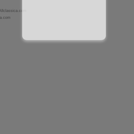
Allclassica.com
ca.com