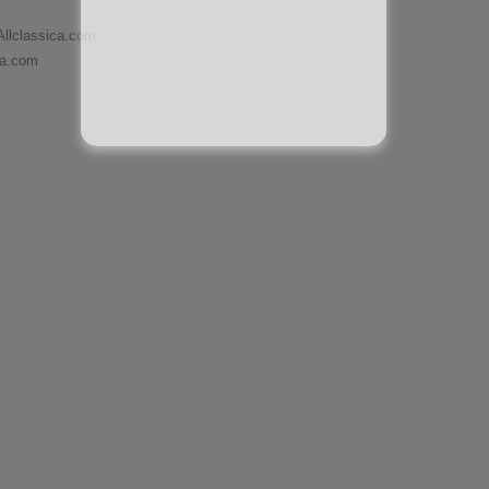
Allclassica.com
ca.com