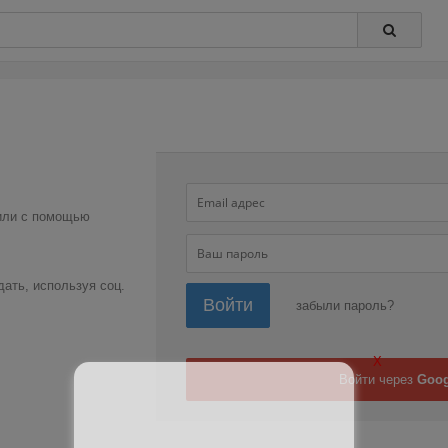
 или с помощью
дать, используя соц.
Войти
забыли пароль?
X
Войти через
Goog