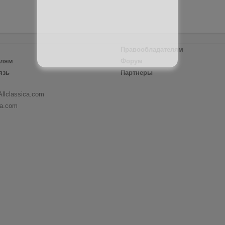
Правообладателям
елям
Форум
язь
Партнеры
Allclassica.com
ca.com