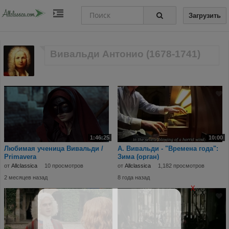
Загрузить
Вивальди Антонио (1678-1741)
1:46:25
10:00
Любимая ученица Вивальди /
А. Вивальди - "Времена года":
Primavera
Зима (орган)
от
Allclassica
10 просмотров
от
Allclassica
1,182 просмотров
2 месяцев назад
8 года назад
X