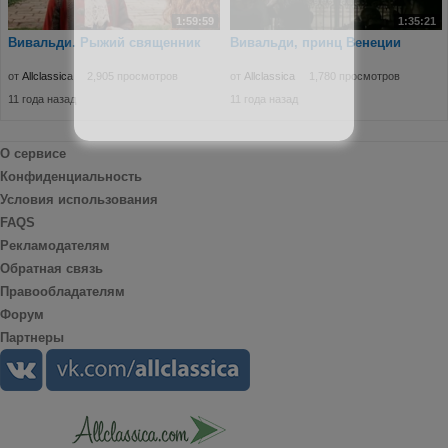
1:59:59
1:35:21
Вивальди. Рыжий священник
Вивальди, принц Венеции
от
Allclassica
2,905 просмотров
от
Allclassica
1,780 просмотров
11 года назад
11 года назад
О сервисе
Конфиденциальность
Условия использования
FAQS
Рекламодателям
Обратная связь
Правообладателям
Форум
Партнеры