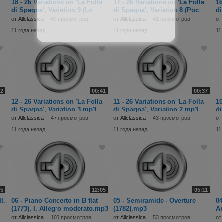
18 - 26 Variations on 'La Folla
17 - 26 Variations on 'La Folla
16
di Spagna', Variation 9 (Lo
di Spagna', Variation 8 (Poc
di
от
Allclassica
49 просмотров
от
Allclassica
41 просмотров
о
11 года назад
11 года назад
11
52
00:41
00:37
12 - 26 Variations on 'La Folla
11 - 26 Variations on 'La Folla
10
di Spagna', Variation 3.mp3
di Spagna', Variation 2.mp3
di
от
Allclassica
47 просмотров
от
Allclassica
43 просмотров
о
11 года назад
11 года назад
11
45
12:05
05:11
I.
06 - Piano Concerto in B flat
05 - Semiramide - Overture
04
(1773), I. Allegro moderato.mp3
(1782).mp3
A
от
Allclassica
100 просмотров
от
Allclassica
53 просмотров
о