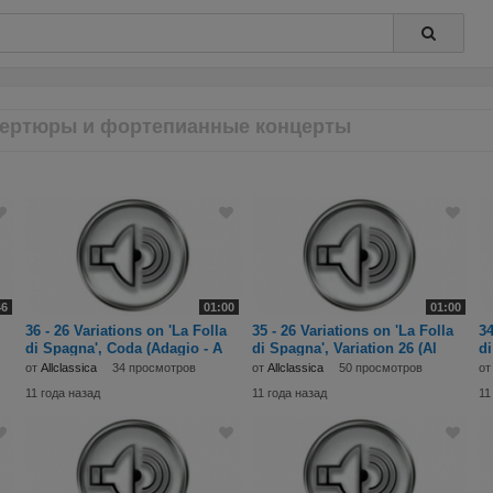
ертюры и фортепианные концерты
46
01:00
01:00
36 - 26 Variations on 'La Folla
35 - 26 Variations on 'La Folla
34
di Spagna', Coda (Adagio - A
di Spagna', Variation 26 (Al
di
от
Allclassica
34 просмотров
от
Allclassica
50 просмотров
о
11 года назад
11 года назад
11