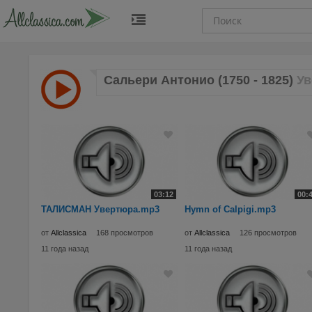
Сальери Антонио (1750 - 1825)
Ув
03:12
00:
ТАЛИСМАН Увертюра.mp3
Hymn of Calpigi.mp3
от
Allclassica
168 просмотров
от
Allclassica
126 просмотров
11 года назад
11 года назад