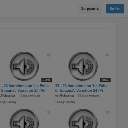
Загрузить
Войти
01:43
00:30
 - 26 Variations on 'La Folla
33 - 26 Variations on 'La Folla
 Spagna', Variation 25 (Ad
di Spagna', Variation 24 (Pr
т
Allclassica
43 просмотров
от
Allclassica
68 просмотров
 года назад
11 года назад