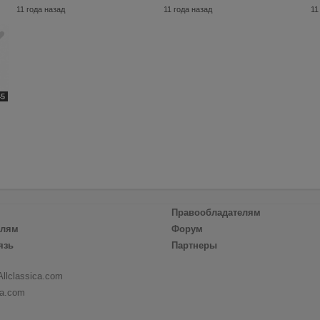
11 года назад
11 года назад
11
45
Правообладателям
елям
Форум
язь
Партнеры
Allclassica.com
ca.com