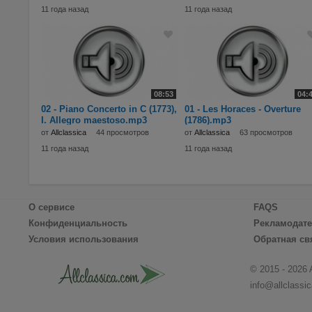
11 года назад
11 года назад
08:53
04:
02 - Piano Concerto in C (1773),
01 - Les Horaces - Overture
I. Allegro maestoso.mp3
(1786).mp3
от
Allclassica
44 просмотров
от
Allclassica
63 просмотров
11 года назад
11 года назад
О сервисе
FAQS
Конфиденциальность
Рекламодат
Условия использования
Обратная св
© 2015 - 2026 
info@allclassi