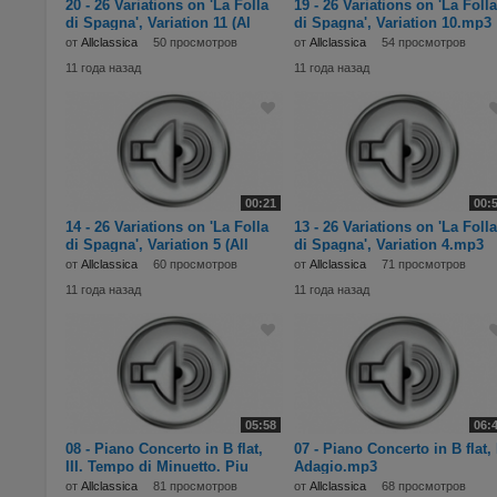
20 - 26 Variations on 'La Folla
19 - 26 Variations on 'La Folla
di Spagna', Variation 11 (Al
di Spagna', Variation 10.mp3
от
Allclassica
50 просмотров
от
Allclassica
54 просмотров
11 года назад
11 года назад
00:21
00:
14 - 26 Variations on 'La Folla
13 - 26 Variations on 'La Folla
di Spagna', Variation 5 (All
di Spagna', Variation 4.mp3
от
Allclassica
60 просмотров
от
Allclassica
71 просмотров
11 года назад
11 года назад
05:58
06:
08 - Piano Concerto in B flat,
07 - Piano Concerto in B flat, I
III. Tempo di Minuetto. Piu
Adagio.mp3
mosso.mp3
от
Allclassica
81 просмотров
от
Allclassica
68 просмотров