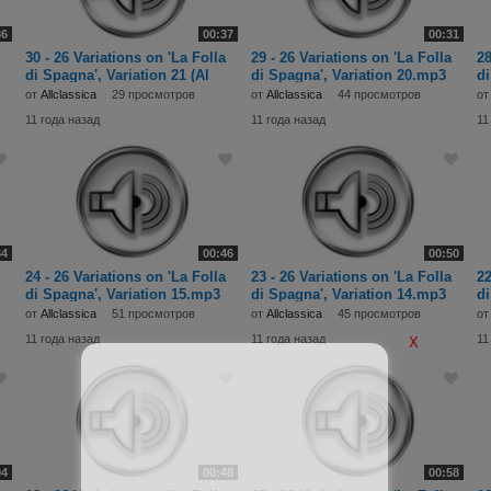
36
00:37
00:31
30 - 26 Variations on 'La Folla
29 - 26 Variations on 'La Folla
28
di Spagna', Variation 21 (Al
di Spagna', Variation 20.mp3
di
от
Allclassica
29 просмотров
от
Allclassica
44 просмотров
о
11 года назад
11 года назад
11
34
00:46
00:50
24 - 26 Variations on 'La Folla
23 - 26 Variations on 'La Folla
22
di Spagna', Variation 15.mp3
di Spagna', Variation 14.mp3
di
от
Allclassica
51 просмотров
от
Allclassica
45 просмотров
о
11 года назад
11 года назад
11
X
04
00:48
00:58