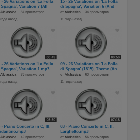
 - 26 Variations on 'La Folla
15 - 26 Variations on 'La Folla
 Spagna', Variation 7 (All
di Spagna', Variation 6 (And
т
Allclassica
34 просмотров
от
Allclassica
34 просмотров
 года назад
11 года назад
00:49
00:50
 - 26 Variations on 'La Folla
09 - 26 Variations on 'La Folla
 Spagna', Variation 1.mp3
di Spagna' (1815), Theme (An
т
Allclassica
75 просмотров
от
Allclassica
63 просмотров
 года назад
11 года назад
05:50
07:18
 - Piano Concerto in C, III.
03 - Piano Concerto in C, II.
ndantino.mp3
Larghetto.mp3
т
Allclassica
42 просмотров
от
Allclassica
56 просмотров