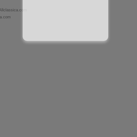
Allclassica.com
ca.com