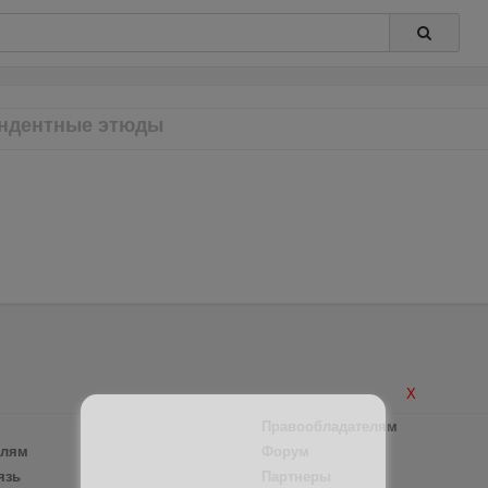
ндентные этюды
X
Правообладателям
елям
Форум
язь
Партнеры