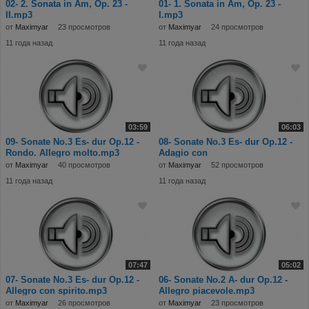
02- 2. Sonata in Am, Op. 23 -
01- 1. Sonata in Am, Op. 23 -
II.mp3
I.mp3
от
Maximyar
23 просмотров
от
Maximyar
24 просмотров
11 года назад
11 года назад
03:59
06:03
09- Sonate No.3 Es- dur Op.12 -
08- Sonate No.3 Es- dur Op.12 -
Rondo. Allegro molto.mp3
Adagio con
molt'espressione.mp3
от
Maximyar
40 просмотров
от
Maximyar
52 просмотров
11 года назад
11 года назад
07:47
05:02
07- Sonate No.3 Es- dur Op.12 -
06- Sonate No.2 A- dur Op.12 -
Allegro con spirito.mp3
Allegro piacevole.mp3
от
Maximyar
26 просмотров
от
Maximyar
23 просмотров