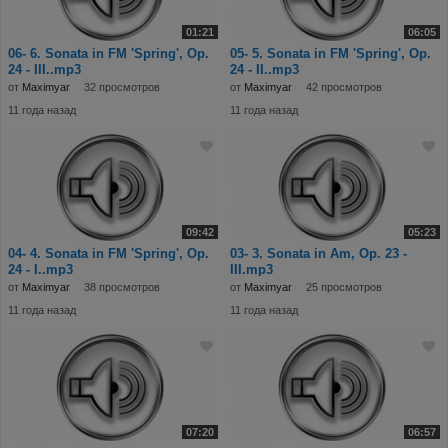
01:21
06:05
06- 6. Sonata in FM 'Spring', Op.
05- 5. Sonata in FM 'Spring', Op.
24 - III..mp3
24 - II..mp3
от
Maximyar
32 просмотров
от
Maximyar
42 просмотров
11 года назад
11 года назад
09:42
05:23
04- 4. Sonata in FM 'Spring', Op.
03- 3. Sonata in Am, Op. 23 -
24 - I..mp3
III.mp3
от
Maximyar
38 просмотров
от
Maximyar
25 просмотров
11 года назад
11 года назад
07:20
06:57