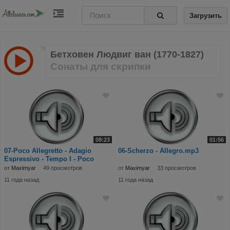
Загрузить
Бетховен Людвиг ван (1770-1827)
Сонаты для скрипки
08:23
01:56
07-Poco Allegretto - Adagio
06-Scherzo - Allegro.mp3
Espressivo - Tempo I - Poco
Adagio - Prest
от
Maximyar
49 просмотров
от
Maximyar
33 просмотров
11 года назад
11 года назад