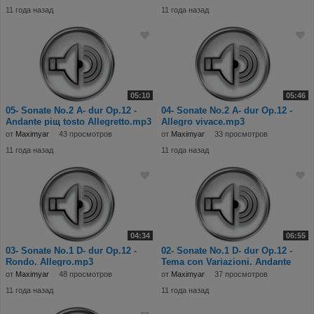
11 года назад
11 года назад
05:10
05:46
05- Sonate No.2 A- dur Op.12 -
04- Sonate No.2 A- dur Op.12 -
Andante piщ tosto Allegretto.mp3
Allegro vivace.mp3
от
Maximyar
43 просмотров
от
Maximyar
33 просмотров
11 года назад
11 года назад
04:34
06:55
03- Sonate No.1 D- dur Op.12 -
02- Sonate No.1 D- dur Op.12 -
Rondo. Allegro.mp3
Tema con Variazioni. Andante
con moto.m
от
Maximyar
48 просмотров
от
Maximyar
37 просмотров
11 года назад
11 года назад