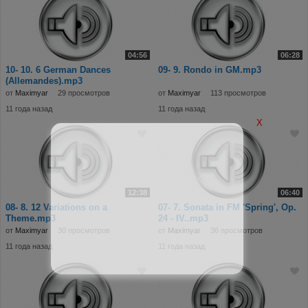
04:56
06:28
10- 10. 6 German Dances
09- 9. Rondo in GM.mp3
(Allemandes).mp3
от
Maximyar
29 просмотров
от
Maximyar
113 просмотров
11 года назад
11 года назад
X
12:38
06:40
08- 8. 12 Variations on a
07- 7. Sonata in FM 'Spring', Op.
Theme.mp3
24 - IV..mp3
от
Maximyar
30 просмотров
от
Maximyar
36 просмотров
11 года назад
11 года назад