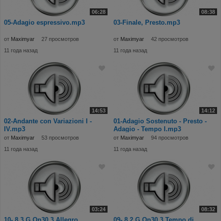
06:28
08:38
05-Adagio espressivo.mp3
03-Finale, Presto.mp3
от
Maximyar
27 просмотров
от
Maximyar
42 просмотров
11 года назад
11 года назад
14:53
14:12
02-Andante con Variazioni I -
01-Adagio Sostenuto - Presto -
IV.mp3
Adagio - Tempo I.mp3
от
Maximyar
53 просмотров
от
Maximyar
94 просмотров
11 года назад
11 года назад
03:24
08:32
10- 8 3 G Op30 3 Allegro
09- 8 2 G Op30 3 Tempo di