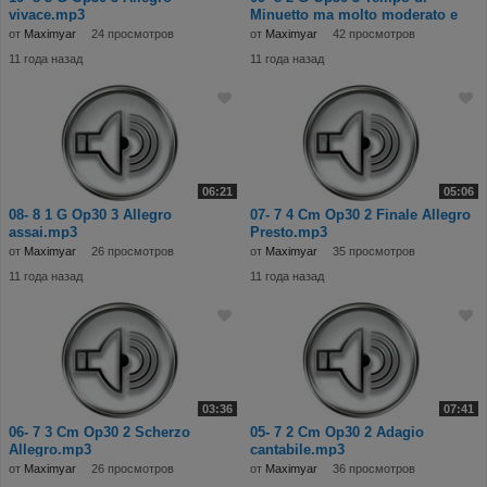
vivace.mp3
Minuetto ma molto moderato e
grazioso.mp3
от
Maximyar
24 просмотров
от
Maximyar
42 просмотров
11 года назад
11 года назад
06:21
05:06
08- 8 1 G Op30 3 Allegro
07- 7 4 Cm Op30 2 Finale Allegro
assai.mp3
Presto.mp3
от
Maximyar
26 просмотров
от
Maximyar
35 просмотров
11 года назад
11 года назад
03:36
07:41
06- 7 3 Cm Op30 2 Scherzo
05- 7 2 Cm Op30 2 Adagio
Allegro.mp3
cantabile.mp3
от
Maximyar
26 просмотров
от
Maximyar
36 просмотров