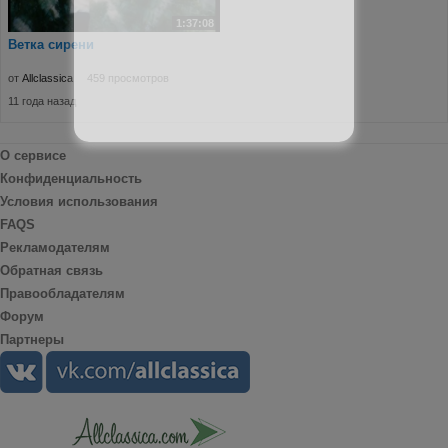
1:37:08
Ветка сирени
от
Allclassica
459 просмотров
11 года назад
О сервисе
Конфиденциальность
Условия использования
FAQS
Рекламодателям
Обратная связь
Правообладателям
Форум
Партнеры