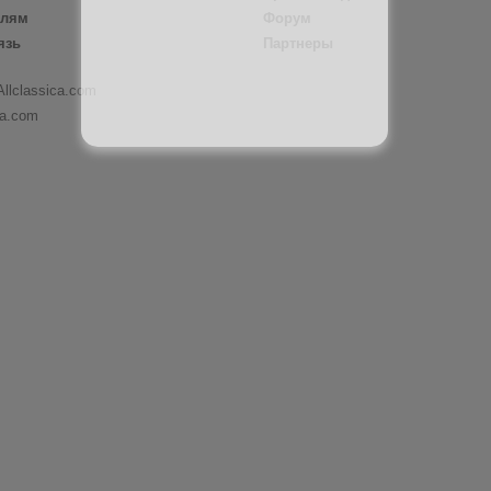
елям
Форум
язь
Партнеры
Allclassica.com
ca.com