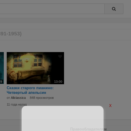
91-1953)
29
13:00
Сказки старого пианино:
Четвертый апельсин
от
Allclassica
848 просмотров
11 года назад
X
Правообладателям