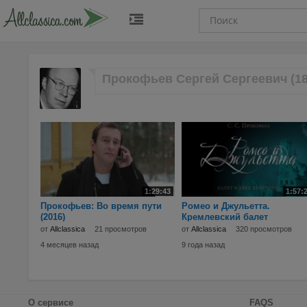
Прокофьев Сергей Сергеевич (18
1:29:43
1:57:
Прокофьев: Во время пути
Ромео и Джульетта.
(2016)
Кремлевский балет
от
Allclassica
21 просмотров
от
Allclassica
320 просмотров
4 месяцев назад
9 года назад
О сервисе
FAQS