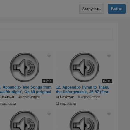
Загрузить
Войти
03:17
02:15
3. Appendix- Two Songs from
12. Appendix- Hymn to Thaïs,
welfth Night’, Op.60 (original
the Unforgettable, JS 97 (first
rsions
version)
т
Maximyar
40 просмотров
от
Maximyar
83 просмотров
 года назад
11 года назад