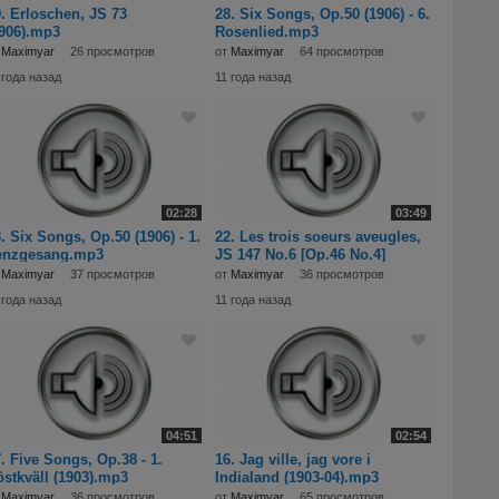
. Erloschen, JS 73
28. Six Songs, Op.50 (1906) - 6.
906).mp3
Rosenlied.mp3
т
Maximyar
26 просмотров
от
Maximyar
64 просмотров
 года назад
11 года назад
02:28
03:49
. Six Songs, Op.50 (1906) - 1.
22. Les trois soeurs aveugles,
enzgesang.mp3
JS 147 No.6 [Op.46 No.4]
(1905).mp3
т
Maximyar
37 просмотров
от
Maximyar
36 просмотров
 года назад
11 года назад
04:51
02:54
. Five Songs, Op.38 - 1.
16. Jag ville, jag vore i
stkväll (1903).mp3
Indialand (1903-04).mp3
т
Maximyar
36 просмотров
от
Maximyar
65 просмотров