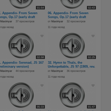
01:54
02:43
7. Appendix- From Seven
06. Appendix- From Seven
ngs, Op.17 (early draft
Songs, Op.17 (early draft
pies) - 6. Illall
copies) - 1. Se’n h
т
Maximyar
37 просмотров
от
Maximyar
32 просмотров
 года назад
11 года назад
02:58
02:25
. Appendix- Serenad, JS 167
32. Hymn to Thaïs, the
reliminary version)
Unforgettable, JS 97 (1909, rev.
887).mp3
1948).mp3
т
Maximyar
44 просмотров
от
Maximyar
36 просмотров
 года назад
11 года назад
05:33
01:47