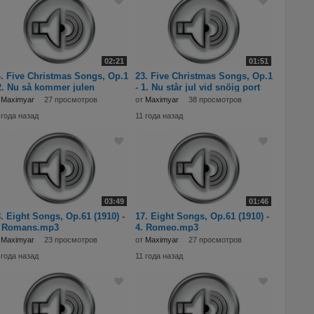
02:21
01:51
. Five Christmas Songs, Op.1
23. Five Christmas Songs, Op.1
2. Nu så kommer julen
- 1. Nu står jul vid snöig port
913).mp3
(1913).
т
Maximyar
27 просмотров
от
Maximyar
38 просмотров
 года назад
11 года назад
03:49
01:46
. Eight Songs, Op.61 (1910) -
17. Eight Songs, Op.61 (1910) -
. Romans.mp3
4. Romeo.mp3
т
Maximyar
23 просмотров
от
Maximyar
27 просмотров
 года назад
11 года назад