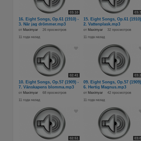
03:10
03:
16. Eight Songs, Op.61 (1910) -
15. Eight Songs, Op.61 (1910)
3. När jag drömmer.mp3
2. Vattenplask.mp3
от
Maximyar
26 просмотров
от
Maximyar
32 просмотров
11 года назад
11 года назад
02:41
03:
10. Eight Songs, Op.57 (1909) -
09. Eight Songs, Op.57 (1909)
7. Vänskapens blomma.mp3
6. Hertig Magnus.mp3
от
Maximyar
68 просмотров
от
Maximyar
42 просмотров
11 года назад
11 года назад
02:51
03: