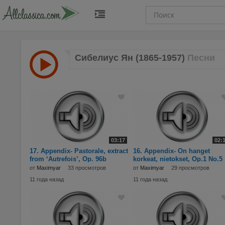
Сибелиус Ян (1865-1957)
Песни
03:17
02:
17. Appendix- Pastorale, extract
16. Appendix- On hanget
from ‘Autrefois’, Op. 96b
korkeat, nietokset, Op.1 No.5
(arrangemen
(arrangement for
от
Maximyar
33 просмотров
от
Maximyar
29 просмотров
11 года назад
11 года назад