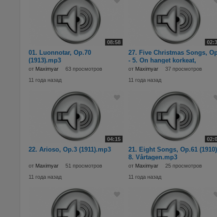
08:58
02:
01. Luonnotar, Op.70
27. Five Christmas Songs, Op
(1913).mp3
- 5. On hanget korkeat,
nietokset (1901
от
Maximyar
63 просмотров
от
Maximyar
37 просмотров
11 года назад
11 года назад
04:15
02:
22. Arioso, Op.3 (1911).mp3
21. Eight Songs, Op.61 (1910)
8. Vårtagen.mp3
от
Maximyar
51 просмотров
от
Maximyar
25 просмотров
11 года назад
11 года назад