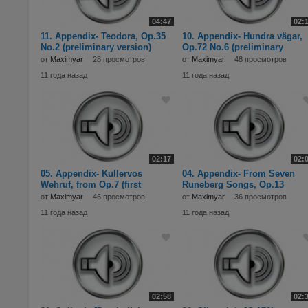
04:47
02:
11. Appendix- Teodora, Op.35
10. Appendix- Hundra vägar,
No.2 (preliminary version)
Op.72 No.6 (preliminary
(1908).mp3
version) (1907).mp
от
Maximyar
28 просмотров
от
Maximyar
48 просмотров
11 года назад
11 года назад
02:17
02:
05. Appendix- Kullervos
04. Appendix- From Seven
Wehruf, from Op.7 (first
Runeberg Songs, Op.13
version) (1892, rev.
(preliminary versions)
от
Maximyar
46 просмотров
от
Maximyar
36 просмотров
11 года назад
11 года назад
02:58
02: