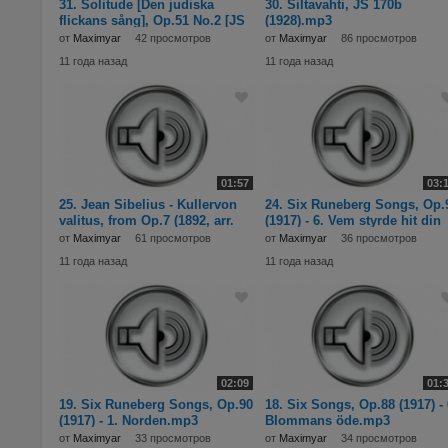
31. Solitude [Den judiska
30. Siltavahti, JS 170b
flickans sång], Op.51 No.2 [JS
(1928).mp3
48 No.2b] (19
от
Maximyar
42 просмотров
от
Maximyar
86 просмотров
11 года назад
11 года назад
01:57
03:
25. Jean Sibelius - Kullervon
24. Six Runeberg Songs, Op.
valitus, from Op.7 (1892, arr.
(1917) - 6. Vem styrde hit din
1917-18).
väg.mp3
от
Maximyar
61 просмотров
от
Maximyar
36 просмотров
11 года назад
11 года назад
02:09
01:
19. Six Runeberg Songs, Op.90
18. Six Songs, Op.88 (1917) - 
(1917) - 1. Norden.mp3
Blommans öde.mp3
от
Maximyar
33 просмотров
от
Maximyar
34 просмотров