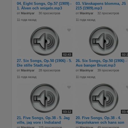
04. Eight Songs, Op.57 (1909) -
03. Vänskapens blomma, JS
1. Älven och snigeln.mp3
215 (1909).mp3
от
Maximyar
30 просмотров
от
Maximyar
32 просмотров
11 года назад
11 года назад
02:43
02:
27. Six Songs, Op.50 (1906) - 5.
26. Six Songs, Op.50 (1906) - 
Die stille Stadt.mp3
Aus banger Brust.mp3
от
Maximyar
28 просмотров
от
Maximyar
39 просмотров
11 года назад
11 года назад
03:12
03:
21. Five Songs, Op.38 - 5. Jag
20. Five Songs, Op.38 - 4.
ville, jag vore i Indialand
Harpolekaren och hans son
(1904).mp3
(1904).mp3
от
Maximyar
105 просмотров
от
Maximyar
49 просмотров