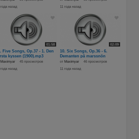
 года назад
11 года назад
01:58
02:09
. Five Songs, Op.37 - 1. Den
10. Six Songs, Op.36 - 6.
rsta kyssen (1900).mp3
Demanten på marssnön
(1900).mp3
т
Maximyar
45 просмотров
от
Maximyar
46 просмотров
 года назад
11 года назад