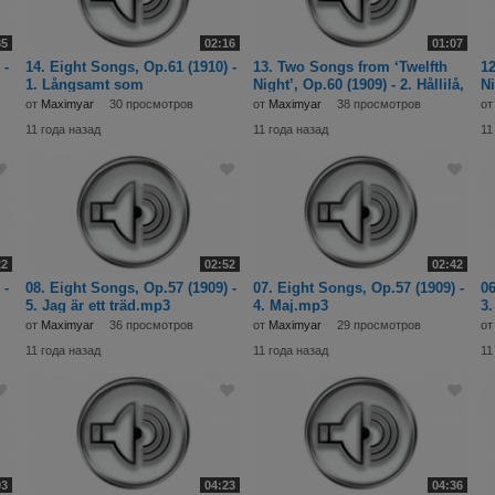
35
02:16
01:07
 -
14. Eight Songs, Op.61 (1910) -
13. Two Songs from ‘Twelfth
12
1. Långsamt som
Night’, Op.60 (1909) - 2. Hållilå,
Ni
kvällskyn.mp3
uti sto
nu
от
Maximyar
30 просмотров
от
Maximyar
38 просмотров
о
11 года назад
11 года назад
11
22
02:52
02:42
 -
08. Eight Songs, Op.57 (1909) -
07. Eight Songs, Op.57 (1909) -
06
5. Jag är ett träd.mp3
4. Maj.mp3
3.
от
Maximyar
36 просмотров
от
Maximyar
29 просмотров
о
11 года назад
11 года назад
11
03
04:23
04:36