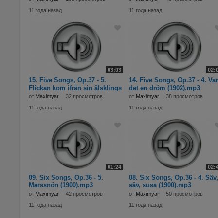
11 года назад
11 года назад
03:03
02:
15. Five Songs, Op.37 - 5.
14. Five Songs, Op.37 - 4. Var
Flickan kom ifrån sin älsklings
det en dröm (1902).mp3
möte (1901)
от
Maximyar
32 просмотров
от
Maximyar
38 просмотров
11 года назад
11 года назад
01:24
02:
09. Six Songs, Op.36 - 5.
08. Six Songs, Op.36 - 4. Säv,
Marssnön (1900).mp3
säv, susa (1900).mp3
от
Maximyar
42 просмотров
от
Maximyar
50 просмотров
11 года назад
11 года назад