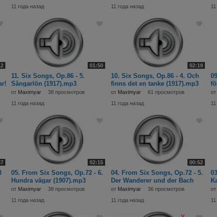
11 года назад
11 года назад
11
12
01:50
02:19
11. Six Songs, Op.86 - 5.
10. Six Songs, Op.86 - 4. Och
09
ar!
Sångarlön (1917).mp3
finns det en tanke (1917).mp3
fö
от
Maximyar
38 просмотров
от
Maximyar
61 просмотров
о
11 года назад
11 года назад
11
37
02:15
00:52
3
05. From Six Songs, Op.72 - 6.
04. From Six Songs, Op.72 - 5.
03
Hundra vägar (1907).mp3
Der Wanderer und der Bach
Ka
(1915).mp3
от
Maximyar
38 просмотров
от
Maximyar
36 просмотров
о
11 года назад
11 года назад
11