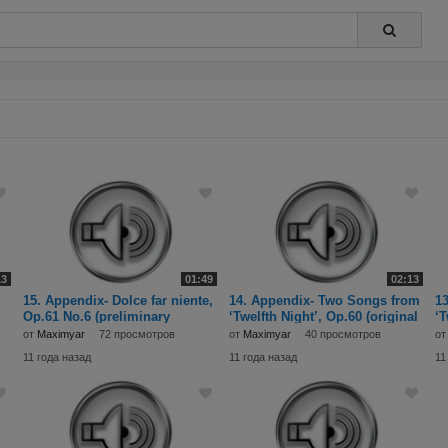
13
01:49
02:13
15. Appendix- Dolce far niente,
14. Appendix- Two Songs from
1
Op.61 No.6 (preliminary
‘Twelfth Night’, Op.60 (original
‘T
version) (1910
versions
ve
от
Maximyar
72 просмотров
от
Maximyar
40 просмотров
о
11 года назад
11 года назад
11