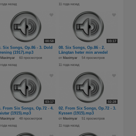
 года назад
11 года назад
00:58
03:17
. Six Songs, Op.86 - 3. Dold
08. Six Songs, Op.86 - 2.
rening (1917).mp3
Längtan heter min arvedel
(1917).mp3
т
Maximyar
60 просмотров
от
Maximyar
54 просмотров
 года назад
11 года назад
03:17
02:28
. From Six Songs, Op.72 - 4.
02. From Six Songs, Op.72 - 3.
iutar (1915).mp3
Kyssen (1915).mp3
т
Maximyar
48 просмотров
от
Maximyar
51 просмотров
 года назад
11 года назад