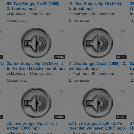
02. Two Songs, Op.35 (1908) -
01. Two Songs, Op.35 (1908) -
29
2. Teodora.mp3
1. Jubal.mp3
(1
от
Maximyar
28 просмотров
от
Maximyar
39 просмотров
о
11 года назад
11 года назад
11
25
03:04
02:00
4.
25. Six Songs, Op.50 (1906) - 3.
24. Six Songs, Op.50 (1906) - 2.
23
Im Feld ein Mädchen singt.mp3
Sehnsucht.mp3
L
от
Maximyar
52 просмотров
от
Maximyar
25 просмотров
о
11 года назад
11 года назад
11
45
04:02
03:43
19. Five Songs, Op.38 - 3. I
18. Five Songs, Op.38 - 2. På
17
natten (1903).mp3
verandan vid havet (1903).mp3
Hö
от
Maximyar
49 просмотров
от
Maximyar
74 просмотров
о