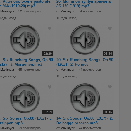
. Autrefois, Scène pastorale,
26. Mummon syntymäpäivänä,
.96b (1919-20).mp3
JS 136 (1919).mp3
т
Maximyar
32 просмотров
от
Maximyar
34 просмотров
 года назад
11 года назад
02:29
01:36
. Six Runeberg Songs, Op.90
20. Six Runeberg Songs, Op.90
917) - 3. Morgonen.mp3
(1917) - 2. Hennes
budskap.mp3
т
Maximyar
65 просмотров
от
Maximyar
44 просмотров
 года назад
11 года назад
01:19
01:16
. Six Songs, Op.88 (1917) - 3.
14. Six Songs, Op.88 (1917) - 2.
itsippan.mp3
De bägge rosorna.mp3
т
Maximyar
29 просмотров
от
Maximyar
24 просмотров