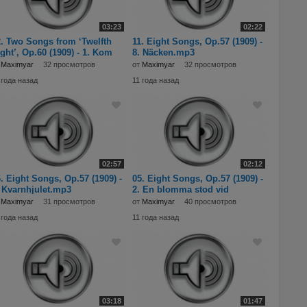
03:23
02:22
. Two Songs from ‘Twelfth
11. Eight Songs, Op.57 (1909) -
ght’, Op.60 (1909) - 1. Kom
8. Näcken.mp3
 hit, död!
т
Maximyar
32 просмотров
от
Maximyar
32 просмотров
 года назад
11 года назад
02:57
02:12
. Eight Songs, Op.57 (1909) -
05. Eight Songs, Op.57 (1909) -
 Kvarnhjulet.mp3
2. En blomma stod vid
vägen.mp3
т
Maximyar
31 просмотров
от
Maximyar
40 просмотров
 года назад
11 года назад
03:18
01:47