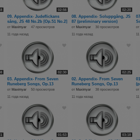
18
02:56
02:20
09. Appendix- Judeflickans
08. Appendix- Soluppgång, JS
0
sång, JS 48 No.2b [Op.51 No.2]
87 (preliminary version)
So
(first versi
(1902).mp3
co
от
Maximyar
47 просмотров
от
Maximyar
30 просмотров
о
11 года назад
11 года назад
11
08
02:30
02:25
03. Appendix- From Seven
02. Appendix- From Seven
01
Runeberg Songs, Op.13
Runeberg Songs, Op.13
(p
(preliminary versions)
(preliminary versions)
(1
от
Maximyar
50 просмотров
от
Maximyar
38 просмотров
о
11 года назад
11 года назад
11
31
01:53
03:18