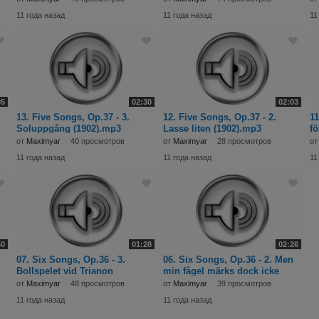
11 года назад
11 года назад
11
05
02:30
02:03
13. Five Songs, Op.37 - 3.
12. Five Songs, Op.37 - 2.
11
Soluppgång (1902).mp3
Lasse liten (1902).mp3
fö
от
Maximyar
40 просмотров
от
Maximyar
28 просмотров
о
11 года назад
11 года назад
11
40
01:28
02:26
07. Six Songs, Op.36 - 3.
06. Six Songs, Op.36 - 2. Men
Bollspelet vid Trianon
min fågel märks dock icke
(1899).mp3
(1899).mp3
от
Maximyar
48 просмотров
от
Maximyar
39 просмотров
11 года назад
11 года назад