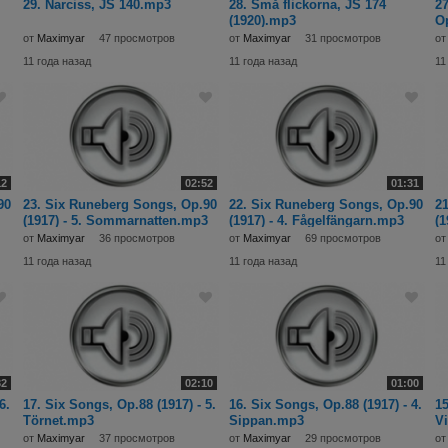
29. Narciss, JS 140.mp3
28. Små flickorna, JS 174
27
(1920).mp3
Op
от
Maximyar
47 просмотров
от
Maximyar
31 просмотров
о
11 года назад
11 года назад
11
12
02:52
01:31
90
23. Six Runeberg Songs, Op.90
22. Six Runeberg Songs, Op.90
21
(1917) - 5. Sommarnatten.mp3
(1917) - 4. Fågelfängarn.mp3
(1
от
Maximyar
36 просмотров
от
Maximyar
69 просмотров
о
11 года назад
11 года назад
11
32
02:10
01:00
6.
17. Six Songs, Op.88 (1917) - 5.
16. Six Songs, Op.88 (1917) - 4.
15
Törnet.mp3
Sippan.mp3
V
от
Maximyar
37 просмотров
от
Maximyar
29 просмотров
о