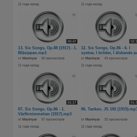
11 года назад
11 года назад
00:47
02:
13. Six Songs, Op.88 (1917) - 1.
12. Six Songs, Op.86 - 6. I
Blåsippan.mp3
systrar, I bröder, I älskande p
(1918).
от
Maximyar
60 просмотров
от
Maximyar
43 просмотров
11 года назад
11 года назад
01:17
01:
07. Six Songs, Op.86 - 1.
06. Tanken, JS 192 (1915).mp
Vårförnimmelser (1917).mp3
от
Maximyar
57 просмотров
от
Maximyar
32 просмотров
11 года назад
11 года назад