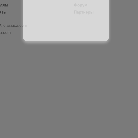
елям
Форум
язь
Партнеры
Allclassica.com
ca.com