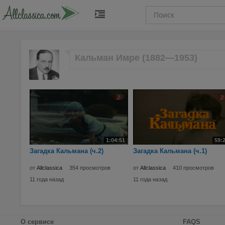
Кальман Имре (1882—1953)
1:04:51
59:
Загадка Кальмана (ч.2)
Загадка Кальмана (ч.1)
от
Allclassica
354 просмотров
от
Allclassica
410 просмотров
11 года назад
11 года назад
О сервисе
FAQS