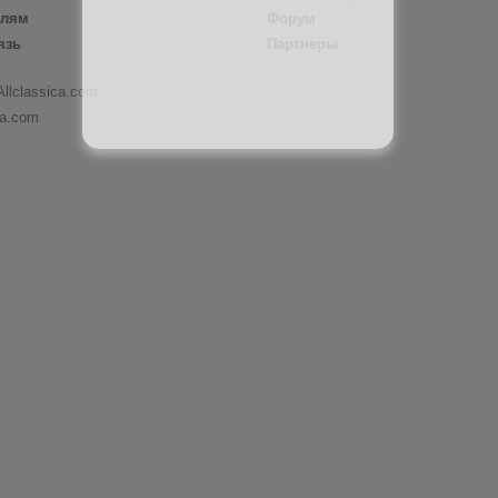
елям
Форум
язь
Партнеры
Allclassica.com
ca.com