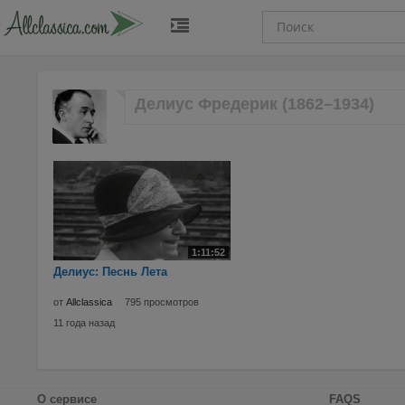
Делиус Фредерик (1862–1934)
1:11:52
Делиус: Песнь Лета
от
Allclassica
795 просмотров
11 года назад
О сервисе
FAQS