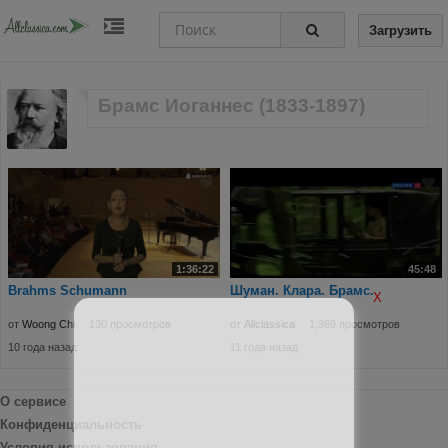
Загрузить
Брамс Иоганнес (1833-1897)
1:36:22
45:48
Brahms Schumann
Шуман. Клара. Брамс.
X
от
Woong Chi
130 просмотров
от
Allclassica
1,369 просмотров
10 года назад
11 года назад
О сервисе
Конфиденциальность
Условия использования