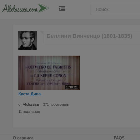
Беллини Винченцо (1801-1835)
1:38:21
Каста Дива
от
Allclassica
371 просмотров
11 года назад
О сервисе
FAQS