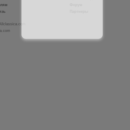
елям
Форум
язь
Партнеры
Allclassica.com
ca.com