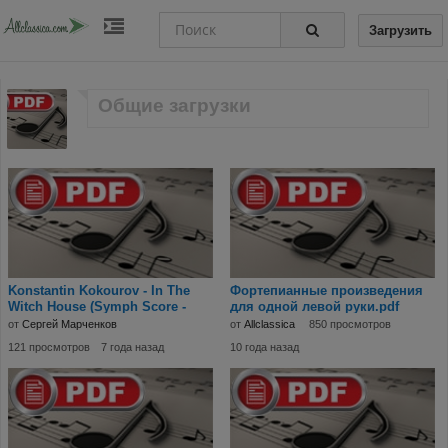
Загрузить
Общие загрузки
Konstantin Kokourov - In The
Фортепианные произведения
Witch House (Symph Score -
для одной левой руки.pdf
Piano)
от
Сергей Марченков
от
Allclassica
850 просмотров
121 просмотров
7 года назад
10 года назад