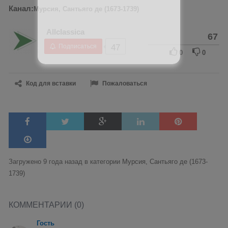
Канал:
Мурсия, Сантьяго де (1673-1739)
Allclassica
67
Подписаться
47
0
0
Код для вставки
Пожаловаться
Загружено 9 года назад в категории
Мурсия, Сантьяго де (1673-
1739)
КОММЕНТАРИИ (0)
Гость