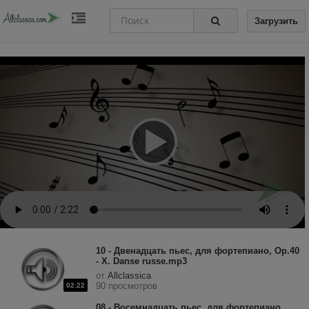
Загрузить
10 - Двенадцать пьес, для фортепиано, Op.40
- X. Danse russe.mp3
от
Allclassica
90 просмотров
02:22
08 - Восемнадцать пьес, для фортепиано,