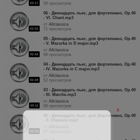
58 просмотров
03:17
06 - Двенадцать пьес, для фортепиано, Op.40
- VI. Chant.mp3
от
Allclassica
71 просмотров
02:02
05 - Двенадцать пьес, для фортепиано, Op.40
- V. Mazurka in D major.mp3
от
Allclassica
68 просмотров
02:42
04 - Двенадцать пьес, для фортепиано, Op.40
- IV. Mazurka in C major.mp3
от
Allclassica
52 просмотров
02:49
03 - Двенадцать пьес, для фортепиано, Op.40
- III. Marche.mp3
от
Allclassica
68 просмотров
05:11
X
02 - Двенадцать пьес, для фортепиано, Op.40
- II. Chanson.mp3
от
Allclassica
87 просмотров
02:30