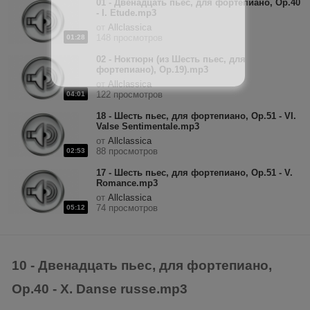
01 - Двенадцать пьес, для фортепиано, Op.40
- I. Etude.mp3
от
Allclassica
148 просмотров
01:28
02 - Ноктюрн (из Шесть пьес, для
фортепиано), Op.19).mp3
от
Allclassica
122 просмотров
04:01
18 - Шесть пьес, для фортепиано, Op.51 - VI.
Valse Sentimentale.mp3
от
Allclassica
88 просмотров
02:53
17 - Шесть пьес, для фортепиано, Op.51 - V.
Romance.mp3
от
Allclassica
74 просмотров
05:12
10 - Двенадцать пьес, для фортепиано,
Op.40 - X. Danse russe.mp3