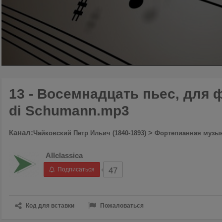
00:00
/
01:46
13 - Восемнадцать пьес, для ф
di Schumann.mp3
Канал:
>
Чайковский Петр Ильич (1840-1893)
Фортепианная музы
Allclassica
Подписаться
47
Код для вставки
Пожаловаться