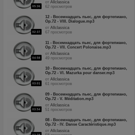
от
Allclassica
62 просмотров
05:36
12 - Восемнадцать пьес, для фортепиано,
Op.72 - VIII. Dialogue.mp3
от
Allclassica
67 просмотров
02:37
11 - Восемнадцать пьес, для фортепиано,
Op.72 - VII. Concert Polonaise.mp3
от
Allclassica
49 просмотров
04:58
10 - Восемнадцать пьес, для фортепиано,
Op.72 - VI. Mazurka pour danser.mp3
от
Allclassica
61 просмотров
03:01
09 - Восемнадцать пьес, для фортепиано,
Op.72 - V. Méditation.mp3
от
Allclassica
51 просмотров
03:54
08 - Восемнадцать пьес, для фортепиано,
Op.72 - IV. Danse Caractéristique.mp3
от
Allclassica
02:39