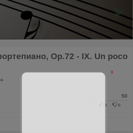
ортепиано, Op.72 - IX. Un poco
X
ка
50
0
0