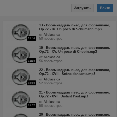
Загрузить
Войти
13 - Восемнадцать пьес, для фортепиано,
Op.72 - IX. Un poco di Schumann.mp3
от
Allclassica
50 просмотров
01:46
19 - Восемнадцать пьес, для фортепиано,
Op.72 - XV. Un poco di Chopin.mp3
от
Allclassica
56 просмотров
02:18
22 - Восемнадцать пьес, для фортепиано,
Op.72 - XVIII. Scène dansante.mp3
от
Allclassica
52 просмотров
03:10
21 - Восемнадцать пьес, для фортепиано,
Op.72 - XVII. Distant Past.mp3
от
Allclassica
58 просмотров
02:57
20 - Восемнадцать пьес, для фортепиано,