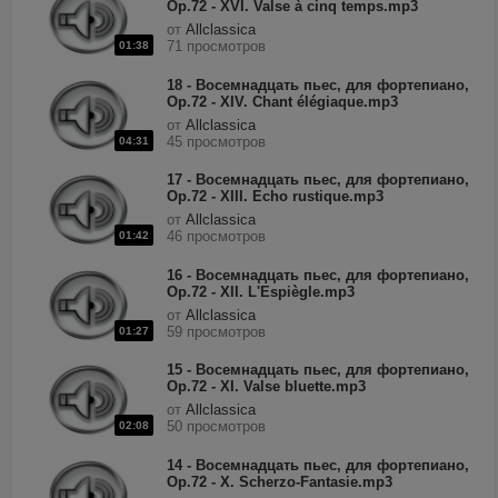
Op.72 - XVI. Valse à cinq temps.mp3
от
Allclassica
71 просмотров
01:38
18 - Восемнадцать пьес, для фортепиано,
Op.72 - XIV. Chant élégiaque.mp3
от
Allclassica
45 просмотров
04:31
17 - Восемнадцать пьес, для фортепиано,
Op.72 - XIII. Echo rustique.mp3
от
Allclassica
46 просмотров
01:42
16 - Восемнадцать пьес, для фортепиано,
Op.72 - XII. L'Espiègle.mp3
от
Allclassica
59 просмотров
01:27
15 - Восемнадцать пьес, для фортепиано,
Op.72 - XI. Valse bluette.mp3
от
Allclassica
50 просмотров
02:08
14 - Восемнадцать пьес, для фортепиано,
Op.72 - X. Scherzo-Fantasie.mp3