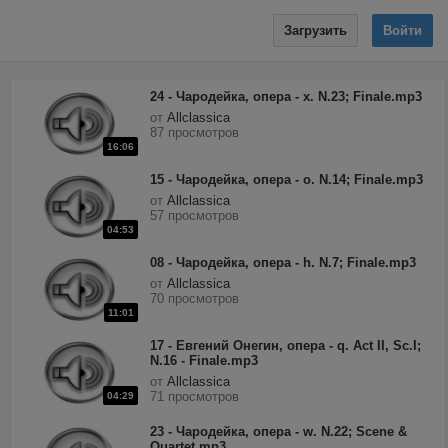
Загрузить
Войти
24 - Чародейка, опера - x. N.23; Finale.mp3
от
Allclassica
87 просмотров
16:06
15 - Чародейка, опера - o. N.14; Finale.mp3
от
Allclassica
57 просмотров
04:53
08 - Чародейка, опера - h. N.7; Finale.mp3
от
Allclassica
70 просмотров
11:01
17 - Евгений Онегин, опера - q. Act II, Sc.I;
N.16 - Finale.mp3
от
Allclassica
71 просмотров
04:29
23 - Чародейка, опера - w. N.22; Scene &
Quartet.mp3