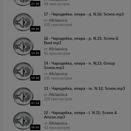
94 просмотров
21:36
17 - Чародейка, опера - q. N.16; Scene.mp3
от
Allclassica
109 просмотров
08:26
16 - Чародейка, опера - p. N.15; Scene &
Duet.mp3
от
Allclassica
55 просмотров
14:30
14 - Чародейка, опера - n. N;13; Group
Scene.mp3
от
Allclassica
100 просмотров
05:49
13 - Чародейка, опера - m. N.12; Scene.mp3
от
Allclassica
229 просмотров
07:14
12 - Чародейка, опера - l. N.11; Scene &
Arioso.mp3
от
Allclassica
43 просмотров
06:00