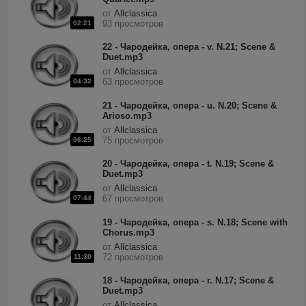
от
Allclassica
93 просмотров
02:21
22 - Чародейка, опера - v. N.21; Scene &
Duet.mp3
от
Allclassica
63 просмотров
04:32
21 - Чародейка, опера - u. N.20; Scene &
Arioso.mp3
от
Allclassica
75 просмотров
06:25
20 - Чародейка, опера - t. N.19; Scene &
Duet.mp3
от
Allclassica
67 просмотров
07:44
19 - Чародейка, опера - s. N.18; Scene with
Chorus.mp3
от
Allclassica
72 просмотров
11:30
18 - Чародейка, опера - r. N.17; Scene &
Duet.mp3
от
Allclassica