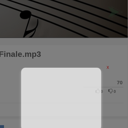
 Finale.mp3
X
70
0
0