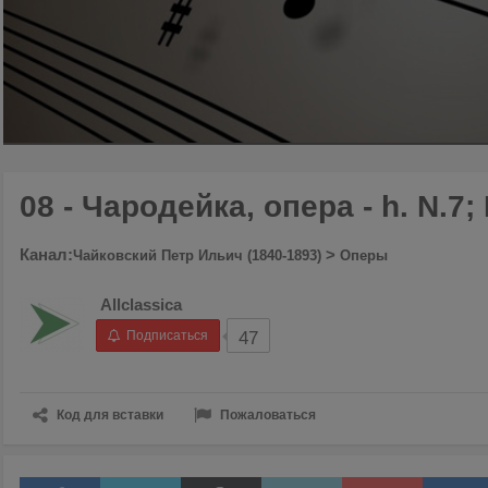
00:00
/
11:01
08 - Чародейка, опера - h. N.7;
Канал:
>
Чайковский Петр Ильич (1840-1893)
Оперы
Allclassica
Подписаться
47
Код для вставки
Пожаловаться