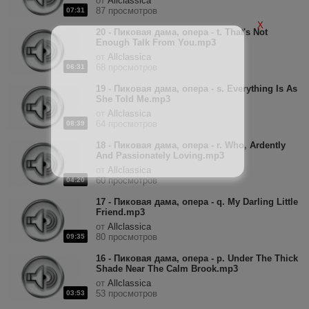
от
Allclassica
87 просмотров
07:31
X
20 - Пиковая дама, опера - t. That's Not
Enough Talk From You.mp3
от
Allclassica
68 просмотров
06:31
19 - Пиковая дама, опера - s. Everything Is As
She Told Me.mp3
от
Allclassica
64 просмотров
08:39
18 - Пиковая дама, опера - r. Who, Ardently
And Passionately Loving.mp3
от
Allclassica
60 просмотров
04:20
17 - Пиковая дама, опера - q. My Darling Little
Friend.mp3
от
Allclassica
80 просмотров
09:35
16 - Пиковая дама, опера - p. Under The Thick
Shade Near The Calm Brook.mp3
от
Allclassica
53 просмотров
03:53