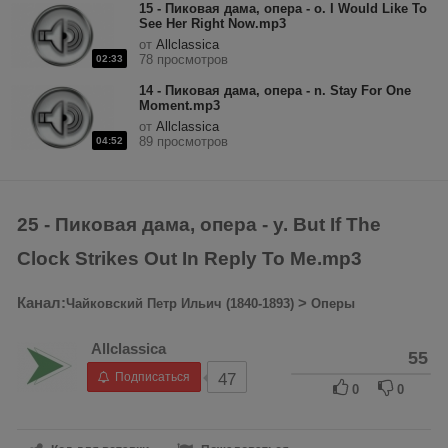
15 - Пиковая дама, опера - o. I Would Like To
See Her Right Now.mp3
от
Allclassica
78 просмотров
02:33
14 - Пиковая дама, опера - n. Stay For One
Moment.mp3
от
Allclassica
89 просмотров
04:52
25 - Пиковая дама, опера - y. But If The
Clock Strikes Out In Reply To Me.mp3
Канал:
>
Чайковский Петр Ильич (1840-1893)
Оперы
Allclassica
55
Подписаться
47
0
0