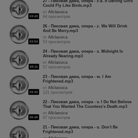
27 - Пиковая дама, опера - z-a. If Darling Girls
Could Fly Like Birds.mp3
от
Allclassica
64 просмотров
03:43
26 - Пиковая дама, опера - z. We Will Drink
And Be Merry.mp3
от
Allclassica
53 просмотров
03:04
24 - Пиковая дама, опера - x. Midnight Is
Already Nearing.mp3
от
Allclassica
57 просмотров
05:11
23 - Пиковая дама, опера - w. I Am
Frightened.mp3
от
Allclassica
121 просмотров
03:32
22 - Пиковая дама, опера - v. I Do Not Believe
That You Wanted The Countess's Death.mp3
от
Allclassica
47 просмотров
06:49
21 - Пиковая дама, опера - u. Don't Be
Frightened.mp3