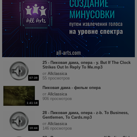
25 - Пиковая дама, опера - y. But If The Clock
Strikes Out In Reply To Me.mp3
от
Allclassica
55 просмотров
07:39
Пиковая дама - фильм опера
от
Allclassica
906 просмотров
1:41:18
28 - Пиковая дама, опера - z-b. To Business,
Gentlemen, To Cards.mp3
от
Allclassica
146 просмотров
10:44