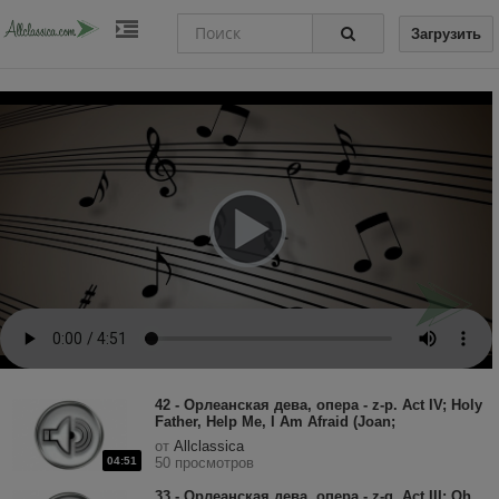
Загрузить
42 - Орлеанская дева, опера - z-p. Act IV; Holy
Father, Help Me, I Am Afraid (Joan;
Chorus).mp3
от
Allclassica
04:51
50 просмотров
33 - Орлеанская дева, опера - z-g. Act III; Oh