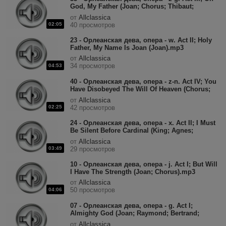
God, My Father (Joan; Chorus; Thibaut;
King).mp3
от
Allclassica
02:05
40 просмотров
23 - Орлеанская дева, опера - w. Act II; Holy
Father, My Name Is Joan (Joan).mp3
от
Allclassica
34 просмотров
04:53
40 - Орлеанская дева, опера - z-n. Act IV; You
Have Disobeyed The Will Of Heaven (Chorus;
Lionel; Joan).mp3
от
Allclassica
02:25
42 просмотров
24 - Орлеанская дева, опера - x. Act II; I Must
Be Silent Before Cardinal (King; Agnes;
Chorus; Joan).mp3
от
Allclassica
03:49
29 просмотров
10 - Орлеанская дева, опера - j. Act I; But Will
I Have The Strength (Joan; Chorus).mp3
от
Allclassica
50 просмотров
04:06
07 - Орлеанская дева, опера - g. Act I;
Almighty God (Joan; Raymond; Bertrand;
Chorus).mp3
от
Allclassica