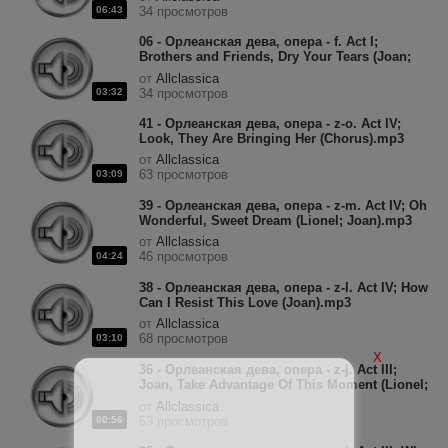
06:43
34 просмотров
06 - Орлеанская дева, опера - f. Act I;
Brothers and Friends, Dry Your Tears (Joan;
Chorus; Soldier; Thibaut).mp3
от
Allclassica
03:32
34 просмотров
41 - Орлеанская дева, опера - z-o. Act IV;
Look, They Are Bringing Her (Chorus).mp3
от
Allclassica
63 просмотров
03:09
39 - Орлеанская дева, опера - z-m. Act IV; Oh
Wonderful, Sweet Dream (Lionel; Joan).mp3
от
Allclassica
46 просмотров
04:24
38 - Орлеанская дева, опера - z-l. Act IV; How
Can I Resist This Love (Joan).mp3
от
Allclassica
68 просмотров
03:10
X
36 - Орлеанская дева, опера - z-j. Act III;
Joan, Take Advantage Of This Moment (Lionel;
Joan).mp3
от
Allclassica
00:56
53 просмотров