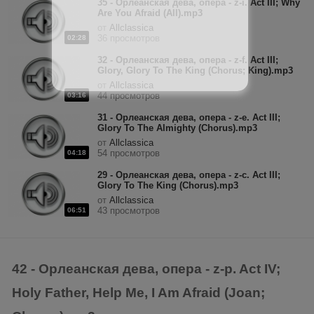
35 - Орлеанская дева, опера - z-i. Act III; Why
Are You Afraid (All).mp3
от
Allclassica
36 просмотров
02:28
32 - Орлеанская дева, опера - z-f. Act III;
Glory, Glory To The King (Chorus; King).mp3
от
Allclassica
44 просмотров
03:16
31 - Орлеанская дева, опера - z-e. Act III;
Glory To The Almighty (Chorus).mp3
от
Allclassica
54 просмотров
04:18
29 - Орлеанская дева, опера - z-c. Act III;
Glory To The King (Chorus).mp3
от
Allclassica
43 просмотров
06:51
42 - Орлеанская дева, опера - z-p. Act IV;
Holy Father, Help Me, I Am Afraid (Joan;