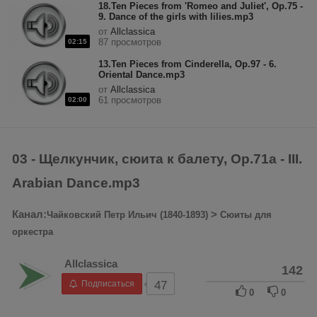
18.Ten Pieces from 'Romeo and Juliet', Op.75 -
9. Dance of the girls with lilies.mp3
от
Allclassica
87 просмотров
02:15
13.Ten Pieces from Cinderella, Op.97 - 6.
Oriental Dance.mp3
от
Allclassica
61 просмотров
02:00
03 - Щелкунчик, сюита к балету, Op.71a - III.
Arabian Dance.mp3
Канал:
>
Чайковский Петр Ильич (1840-1893)
Сюиты для
оркестра
Allclassica
142
Подписаться
47
0
0