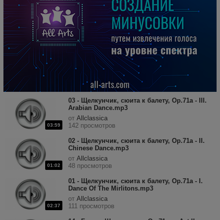
03 - Щелкунчик, сюита к балету, Op.71a - III.
Arabian Dance.mp3
от
Allclassica
142 просмотров
03:59
02 - Щелкунчик, сюита к балету, Op.71a - II.
Chinese Dance.mp3
от
Allclassica
48 просмотров
01:02
01 - Щелкунчик, сюита к балету, Op.71a - I.
Dance Of The Mirlitons.mp3
от
Allclassica
111 просмотров
02:37