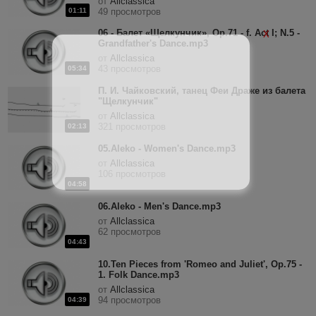
от
Allclassica
01:11
49 просмотров
06 - Балет «Щелкунчик», Op.71 - f. Act I; N.5 -
X
Grandfather's Dance.mp3
от
Allclassica
43 просмотров
05:34
П. И. Чайковский, танец Феи Драже из балета
"Щелкунчик"
от
Allclassica
321 просмотров
02:13
05.Aleko - Women's Dance.mp3
от
Allclassica
106 просмотров
04:58
06.Aleko - Men's Dance.mp3
от
Allclassica
62 просмотров
04:43
10.Ten Pieces from 'Romeo and Juliet', Op.75 -
1. Folk Dance.mp3
от
Allclassica
94 просмотров
04:39