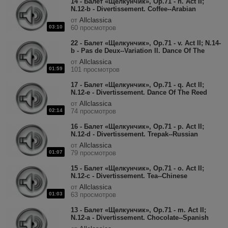
14 - Балет «Щелкунчик», Op.71 - n. Act II;
N.12-b - Divertissement. Coffee--Arabian
Dance.mp3
от
Allclassica
03:10
60 просмотров
22 - Балет «Щелкунчик», Op.71 - v. Act II; N.14-
b - Pas de Deux--Variation II. Dance Of The
Sugar-Plum Fairy.mp3
от
Allclassica
01:59
101 просмотров
17 - Балет «Щелкунчик», Op.71 - q. Act II;
N.12-e - Divertissement. Dance Of The Reed
Pipes.mp3
от
Allclassica
02:14
74 просмотров
16 - Балет «Щелкунчик», Op.71 - p. Act II;
N.12-d - Divertissement. Trepak--Russian
Dance.mp3
от
Allclassica
01:07
79 просмотров
15 - Балет «Щелкунчик», Op.71 - o. Act II;
N.12-c - Divertissement. Tea--Chinese
Dance.mp3
от
Allclassica
01:03
63 просмотров
13 - Балет «Щелкунчик», Op.71 - m. Act II;
N.12-a - Divertissement. Chocolate--Spanish
Dance.mp3