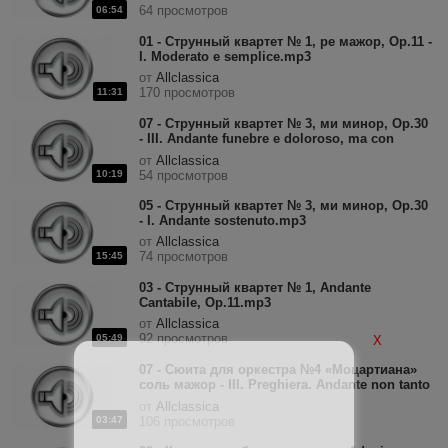
64 просмотров
06:54
01 - Струнный квартет № 1, ре мажор, Op.11 -
I. Moderato e semplice.mp3
от
Allclassica
170 просмотров
11:31
07 - Струнный квартет № 3, ми минор, Op.30
- III. Andante funebre e doloroso, ma con
moto.mp3
от
Allclassica
10:19
54 просмотров
05 - Струнный квартет № 3, ми минор, Op.30
- I. Andante sostenuto.mp3
от
Allclassica
74 просмотров
15:45
03 - Струнный квартет № 1, Andante
Cantabile, Op.11.mp3
от
Allclassica
92 просмотров
05:49
X
07 - Сюита для оркестра №4 «Моцартиана»
соль мажор - III. Preghiera. Andante non tanto
(Ave verum corpus, K.618).mp3
от
Allclassica
03:47
106 просмотров