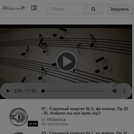
Загрузить
07 - Струнный квартет № 2, фа мажор, Op.22
- III. Andante ma non tanto.mp3
от
Allclassica
80 просмотров
11:55
03 - Струнный квартет № 1, ре мажор, Op.11 -