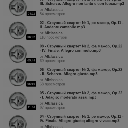
III. Scherzo. Allegro non tanto e con fuoco.mp3
от
Allclassica
84 просмотров
04:11
02 - Струнный квартет № 1, ре мажор, Op.11 -
II. Andante cantabile.mp3
от
Allclassica
110 просмотров
06:52
08 - Струнный квартет № 2, фа мажор, Op.22
- IV. Finale. Allegro con moto.mp3
от
Allclassica
69 просмотров
05:44
06 - Струнный квартет № 2, фа мажор, Op.22
- II. Scherzo. Allegro giusto.mp3
от
Allclassica
68 просмотров
05:10
05 - Струнный квартет № 2, фа мажор, Op.22
- I. Adagio; moderato assai.mp3
от
Allclassica
97 просмотров
11:46
04 - Струнный квартет № 1, ре мажор, Op.11 -
IV. Finale. Allegro giusto; allegro vivace.mp3
от
Allclassica