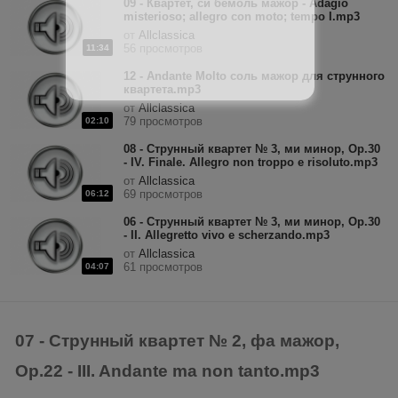
09 - Квартет, си бемоль мажор - Adagio
misterioso; allegro con moto; tempo I.mp3
от
Allclassica
56 просмотров
11:34
12 - Andante Molto соль мажор для струнного
квартета.mp3
от
Allclassica
79 просмотров
02:10
08 - Струнный квартет № 3, ми минор, Op.30
- IV. Finale. Allegro non troppo e risoluto.mp3
от
Allclassica
69 просмотров
06:12
06 - Струнный квартет № 3, ми минор, Op.30
- II. Allegretto vivo e scherzando.mp3
от
Allclassica
61 просмотров
04:07
07 - Струнный квартет № 2, фа мажор,
Op.22 - III. Andante ma non tanto.mp3