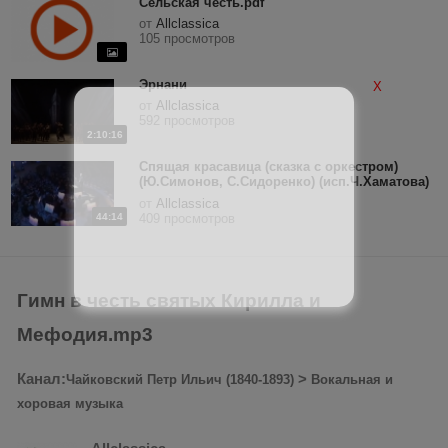
Сельская честь.pdf
от
Allclassica
105 просмотров
Эрнани
X
от
Allclassica
592 просмотров
2:10:16
Спящая красавица (сказка с оркестром)
(Ю.Симонов, С.Сидоренко) (исп.Ч.Хаматова)
2007 г., литературно-музыкальная
от
Allclassica
композиция
44:14
409 просмотров
Гимн в честь святых Кирилла и
Мефодия.mp3
Канал:
>
Чайковский Петр Ильич (1840-1893)
Вокальная и
хоровая музыка