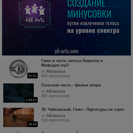
Гимн в честь святых Кирилла и
Мефодия.mp3
от
Allclassica
945 просмотров
02:31
Сельская честь - фильм опера
от
Allclassica
860 просмотров
1:09:27
39. Чайковский. Гимн - Партитуры не горят
от
Allclassica
518 просмотров
25:29