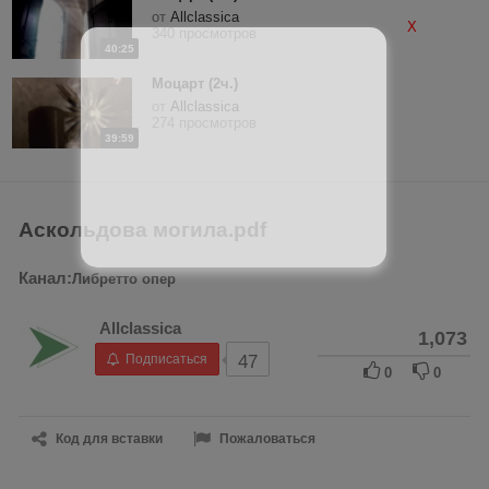
от
Allclassica
X
340 просмотров
40:25
Моцарт (2ч.)
от
Allclassica
274 просмотров
39:59
Аскольдова могила.pdf
Канал:
Либретто опер
Allclassica
1,073
Подписаться
47
0
0
Код для вставки
Пожаловаться