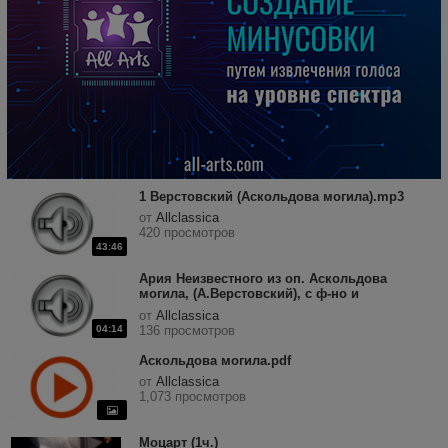
1 Верстовский (Аскольдова могила).mp3
от
Allclassica
420 просмотров
43:46
Ария Неизвестного из оп. Аскольдова
могила, (А.Верстовский), с ф-но и
хором.mp3
от
Allclassica
04:14
136 просмотров
Аскольдова могила.pdf
от
Allclassica
1,073 просмотров
Моцарт (1ч.)